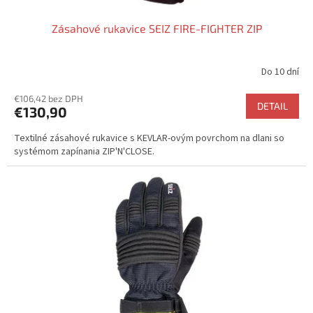
Zásahové rukavice SEIZ FIRE-FIGHTER ZIP
Do 10 dní
Priemerné
hodnotenie
€106,42 bez DPH
produktu
DETAIL
€130,90
je
5,0
Textilné zásahové rukavice s KEVLAR-ovým povrchom na dlani so
z
systémom zapínania ZIP'N'CLOSE.
5
hviezdičiek.