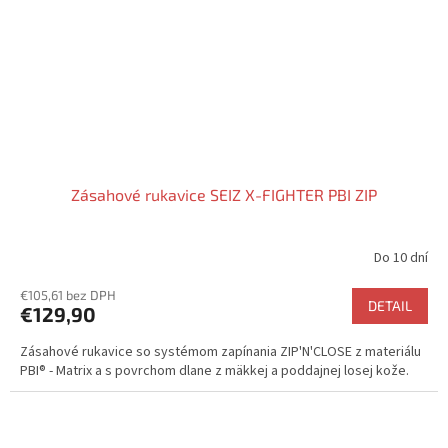
Zásahové rukavice SEIZ X-FIGHTER PBI ZIP
Do 10 dní
Priemerné
hodnotenie
€105,61 bez DPH
produktu
DETAIL
€129,90
je
5,0
Zásahové rukavice so systémom zapínania ZIP'N'CLOSE z materiálu
z
PBI® - Matrix a s povrchom dlane z mäkkej a poddajnej losej kože.
5
hviezdičiek.