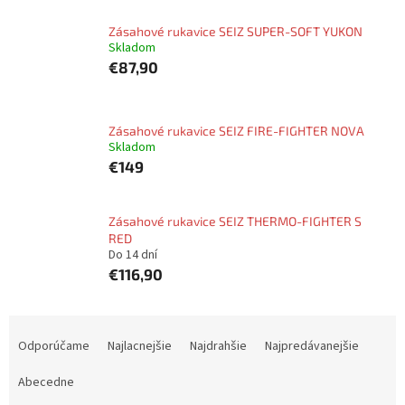
Zásahové rukavice SEIZ SUPER-SOFT YUKON
Skladom
€87,90
Zásahové rukavice SEIZ FIRE-FIGHTER NOVA
Skladom
€149
Zásahové rukavice SEIZ THERMO-FIGHTER S
RED
Do 14 dní
€116,90
R
a
Odporúčame
Najlacnejšie
Najdrahšie
Najpredávanejšie
d
e
Abecedne
n