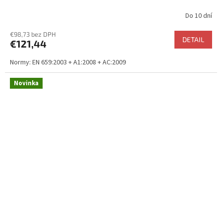
Do 10 dní
Priemerné
hodnotenie
€98,73 bez DPH
produktu
DETAIL
€121,44
je
5,0
Normy: EN 659:2003 + A1:2008 + AC:2009
z
5
hviezdičiek.
Novinka