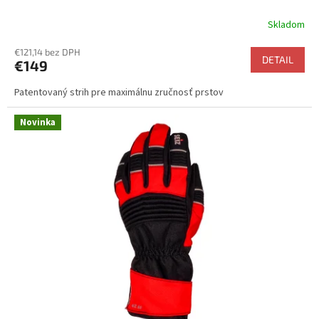
Skladom
Priemerné
hodnotenie
€121,14 bez DPH
produktu
DETAIL
€149
je
5,0
Patentovaný strih pre maximálnu zručnosť prstov
z
5
hviezdičiek.
Novinka