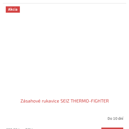
5
hviezdičiek.
Akcia
Zásahové rukavice SEIZ THERMO-FIGHTER
Do 10 dní
Priemerné
hodnotenie