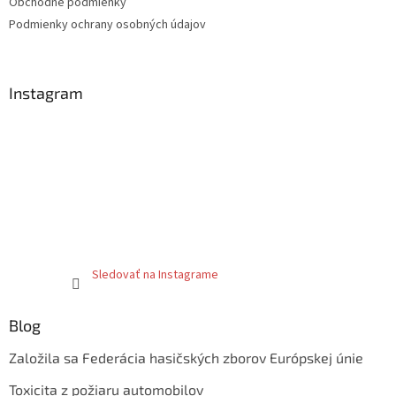
y
Obchodné podmienky
v
Podmienky ochrany osobných údajov
ý
p
i
s
Instagram
u
Sledovať na Instagrame
Blog
Založila sa Federácia hasičských zborov Európskej únie
Toxicita z požiaru automobilov