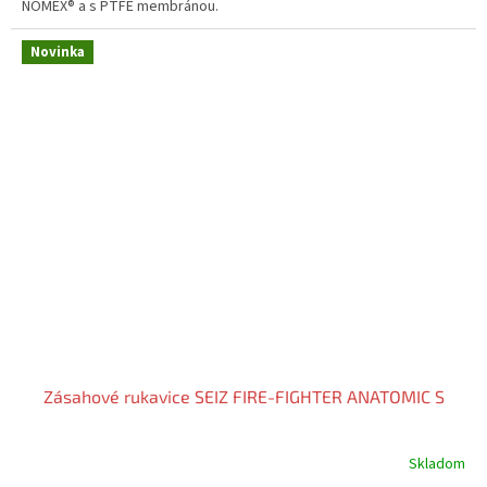
NOMEX® a s PTFE membránou.
Novinka
Zásahové rukavice SEIZ FIRE-FIGHTER ANATOMIC S
Skladom
Priemerné