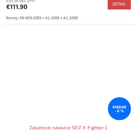
€90,98 bez DPH
produktu
DETAIL
€111,90
je
5,0
Normy: EN 659:2003 + A1:2008 + AC:2009
z
5
hviezdičiek.
€122,50
–0 %
Zásahové rukavice SEIZ X-Fighter C