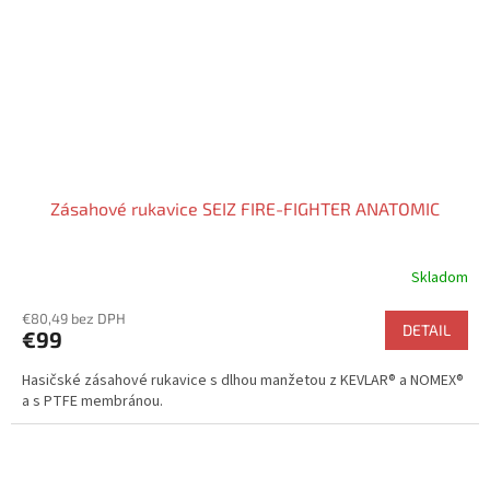
Zásahové rukavice SEIZ FIRE-FIGHTER ANATOMIC
Skladom
Priemerné
hodnotenie
€80,49 bez DPH
produktu
DETAIL
€99
je
5,0
Hasičské zásahové rukavice s dlhou manžetou z KEVLAR® a NOMEX®
z
a s PTFE membránou.
5
hviezdičiek.