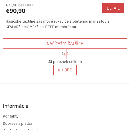
hodnotenie
€73,90 bez DPH
produktu
DETAIL
€90,90
je
5,0
Hasičské textilné zásahové rukavice s pletenou manžetou z
z
KEVLAR® a NOMEX® a s PTFE membránou.
5
hviezdičiek.
NAČÍTAŤ 11 ĎALŠÍCH
S
1
2
t
O
r
23
položiek celkom
v
á
l
HORE
n
á
k
d
o
v
Z
a
a
c
á
n
i
p
i
e
ä
Informácie
e
p
t
r
Kontakty
i
v
Doprava a platba
e
k