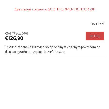
Zásahové rukavice SEIZ THERMO-FIGHTER ZIP
Do 10 dní
Priemerné
hodnotenie
€103,17 bez DPH
produktu
DETAIL
€126,90
je
5,0
Textilné zásahové rukavice so špeciálnym koženým povrchom na
z
dlani so systémom zapínania ZIP'N'CLOSE.
5
hviezdičiek.