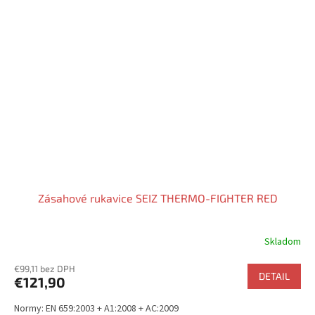
Zásahové rukavice SEIZ THERMO-FIGHTER RED
Skladom
Priemerné
hodnotenie
€99,11 bez DPH
produktu
DETAIL
€121,90
je
4,5
Normy: EN 659:2003 + A1:2008 + AC:2009
z