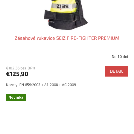
Zásahové rukavice SEIZ FIRE-FIGHTER PREMIUM
Do 10 dní
Priemerné
hodnotenie
€102,36 bez DPH
produktu
DETAIL
€125,90
je
5,0
Normy: EN 659:2003 + A1:2008 + AC:2009
z
5
hviezdičiek.
Novinka