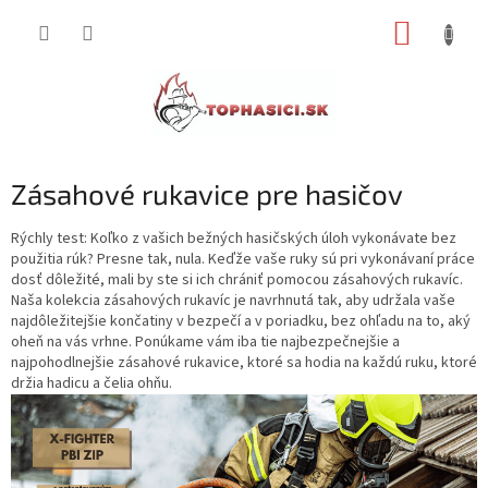
Prejsť
NÁKUP
na
obsah
KOŠÍK
Zásahové rukavice pre hasičov
Rýchly test: Koľko z vašich bežných hasičských úloh vykonávate bez
použitia rúk? Presne tak, nula. Keďže vaše ruky sú pri vykonávaní práce
dosť dôležité, mali by ste si ich chrániť pomocou zásahových rukavíc.
Naša kolekcia zásahových rukavíc je navrhnutá tak, aby udržala vaše
najdôležitejšie končatiny v bezpečí a v poriadku, bez ohľadu na to, aký
oheň na vás vrhne. Ponúkame vám iba tie najbezpečnejšie a
najpohodlnejšie zásahové rukavice, ktoré sa hodia na každú ruku, ktoré
držia hadicu a čelia ohňu.