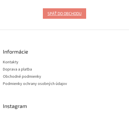
SPÄŤ DO OBCHODU
Z
á
p
ä
Informácie
t
Kontakty
i
Doprava a platba
e
Obchodné podmienky
Podmienky ochrany osobných údajov
Instagram