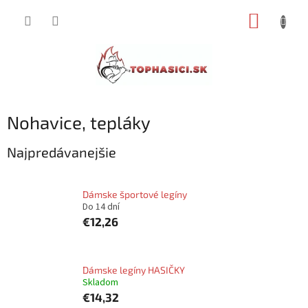
Prejsť
NÁKUP
na
obsah
KOŠÍK
Nohavice, tepláky
Najpredávanejšie
Dámske športové legíny
Do 14 dní
€12,26
Dámske legíny HASIČKY
Skladom
€14,32