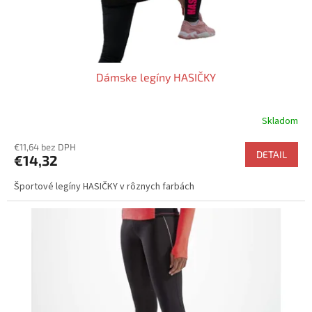
k
t
o
v
Dámske legíny HASIČKY
Skladom
Priemerné
hodnotenie
€11,64 bez DPH
produktu
DETAIL
€14,32
je
3,9
Športové legíny HASIČKY v rôznych farbách
z
5
hviezdičiek.