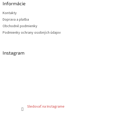
a
ä
Informácie
c
t
i
Kontakty
i
e
Doprava a platba
p
e
r
Obchodné podmienky
v
Podmienky ochrany osobných údajov
k
y
v
ý
Instagram
p
i
s
u
Sledovať na Instagrame