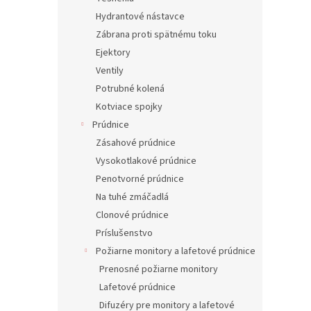
Hydrantové nástavce
Zábrana proti spätnému toku
Ejektory
Ventily
Potrubné kolená
Kotviace spojky
Prúdnice
Zásahové prúdnice
Vysokotlakové prúdnice
Penotvorné prúdnice
Na tuhé zmáčadlá
Clonové prúdnice
Príslušenstvo
Požiarne monitory a lafetové prúdnice
Prenosné požiarne monitory
Lafetové prúdnice
Difuzéry pre monitory a lafetové