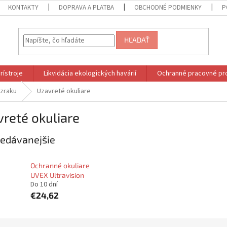
KONTAKTY
DOPRAVA A PLATBA
OBCHODNÉ PODMIENKY
P
HĽADAŤ
rístroje
Likvidácia ekologických havárií
Ochranné pracovné pr
zraku
Uzavreté okuliare
reté okuliare
edávanejšie
Ochranné okuliare
UVEX Ultravision
Do 10 dní
€24,62