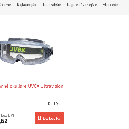
účame
Najlacnejšie
Najdrahšie
Najpredávanejšie
Abecedne
nné okuliare UVEX Ultravision
Do 10 dní
erné
tenie
ktu
2 bez DPH
Do košíka
,62