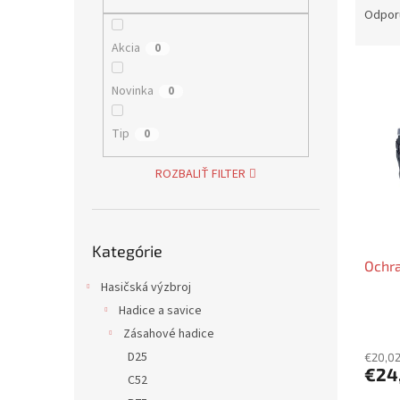
a
Odpor
d
Akcia
0
e
V
n
ý
i
Novinka
0
p
e
i
p
Tip
0
s
r
p
o
ROZBALIŤ FILTER
r
d
o
u
d
k
Preskočiť
u
t
Kategórie
kategórie
Ochra
k
o
t
v
Hasičská výzbroj
o
Hadice a savice
Priem
v
Zásahové hadice
hodno
D25
produ
€20,0
€24
je
C52
4,8