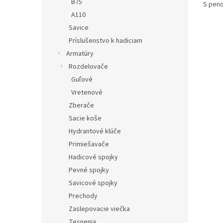
B75
S peno
z
5
A110
hviezd
Savice
Príslušenstvo k hadiciam
Armatúry
Rozdelovače
Guľové
Vretenové
Zberače
Sacie koše
Hydrantové klúče
Primiešavače
Hadicové spojky
Pevné spojky
Savicové spojky
Prechody
Zaslepovacie viečka
Tesnenia