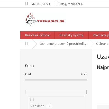
Prejsť
+421905851723
info@tophasici.sk
na
obsah
Hasičská výzbroj
Hasičský výstroj
Dýchacie p
Domov
Ochranné pracovné prostriedky
Ochrana 
B
Uzav
o
č
Cena
Najpr
n
ý
€
24
€
25
p
a
n
e
l
Na sklade
0
R