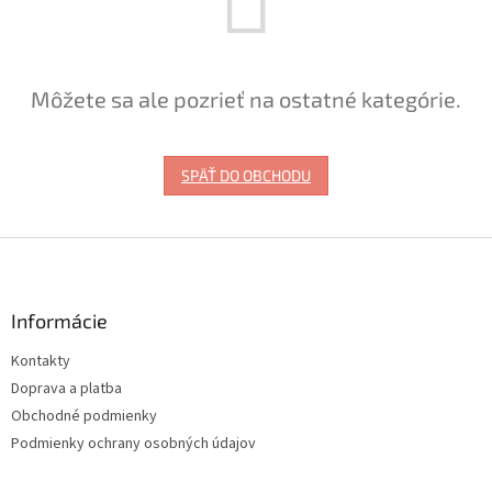
Môžete sa ale pozrieť na ostatné kategórie.
SPÄŤ DO OBCHODU
Z
á
p
ä
Informácie
t
Kontakty
i
Doprava a platba
e
Obchodné podmienky
Podmienky ochrany osobných údajov