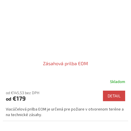
Zásahová prilba EOM
Skladom
Priemerné
hodnotenie
od €145,53 bez DPH
produktu
DETAIL
€179
od
je
5,0
Viacúčelová prilba EOM je určená pre požiare v otvorenom teréne a
z
na technické zásahy.
5
hviezdičiek.