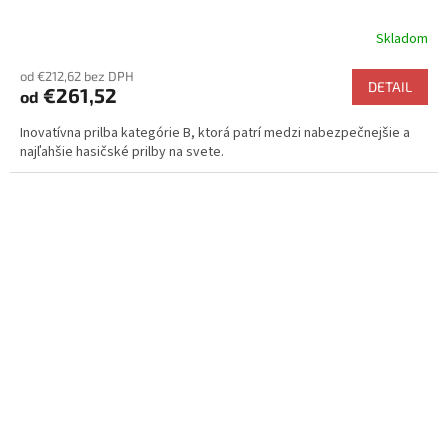
Skladom
Priemerné
hodnotenie
od €212,62 bez DPH
produktu
DETAIL
€261,52
od
je
5,0
Inovatívna prilba kategórie B, ktorá patrí medzi nabezpečnejšie a
z
najľahšie hasičské prilby na svete.
5
hviezdičiek.