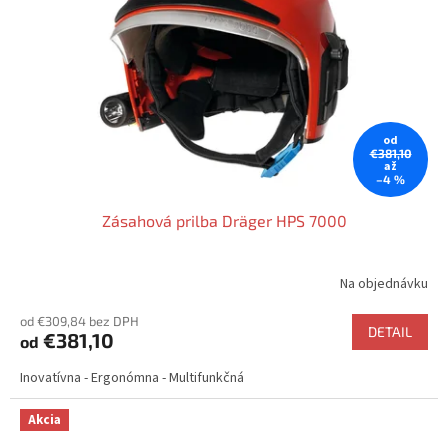
p
o
r
v
o
d
u
k
t
od
o
€381,10
až
v
–4 %
Zásahová prilba Dräger HPS 7000
Na objednávku
Priemerné
hodnotenie
od €309,84 bez DPH
produktu
DETAIL
€381,10
od
je
5,0
Inovatívna - Ergonómna - Multifunkčná
z
5
hviezdičiek.
Akcia