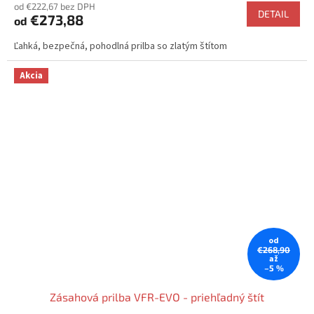
od €222,67 bez DPH
produktu
DETAIL
€273,88
od
je
4,8
Ľahká, bezpečná, pohodlná prilba so zlatým štítom
z
5
hviezdičiek.
Akcia
od
€268,90
až
–5 %
Zásahová prilba VFR-EVO - priehľadný štít