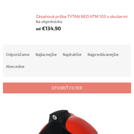
Zásahová prilba TYTAN NEO HTM 103 s okuliarmi
Na objednávku
€134,90
od
R
a
Odporúčame
Najlacnejšie
Najdrahšie
Najpredávanejšie
d
e
Abecedne
n
i
e
OTVORIŤ FILTER
p
r
V
o
ý
d
p
u
i
k
s
t