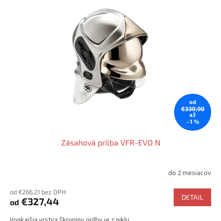
od
€330,90
až
–1 %
Zásahová prilba VFR-EVO N
do 2 mesiacov
Priemerné
hodnotenie
od €266,21 bez DPH
produktu
DETAIL
€327,44
od
je
4,8
Vonkajšia vrstva škrupiny prilby je z niklu.