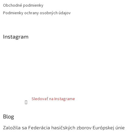
r
Obchodné podmienky
v
Podmienky ochrany osobných údajov
k
y
v
ý
Instagram
p
i
s
u
Sledovať na Instagrame
Blog
Založila sa Federácia hasičských zborov Európskej únie