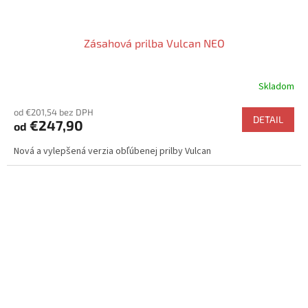
Zásahová prilba Vulcan NEO
Skladom
Priemerné
hodnotenie
od €201,54 bez DPH
produktu
DETAIL
€247,90
od
je
4,6
Nová a vylepšená verzia obľúbenej prilby Vulcan
z
5
hviezdičiek.