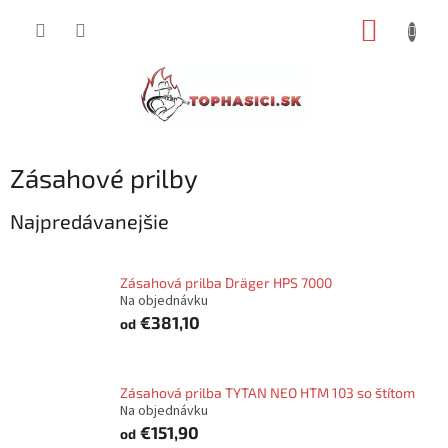
Prejsť
NÁKUP
na
obsah
KOŠÍK
Zásahové prilby
Najpredávanejšie
Zásahová prilba Dräger HPS 7000
Na objednávku
€381,10
od
Zásahová prilba TYTAN NEO HTM 103 so štítom
Na objednávku
€151,90
od