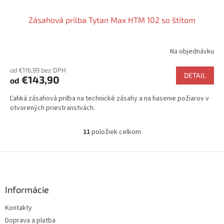
Zásahová prilba Tytan Max HTM 102 so štítom
Na objednávku
od €116,99 bez DPH
DETAIL
€143,90
od
Ľahká zásahová prilba na technické zásahy a na hasenie požiarov v
otvorených priestranstvách.
11
položiek celkom
O
v
l
Z
á
á
d
p
a
ä
Informácie
c
t
i
Kontakty
i
e
Doprava a platba
p
e