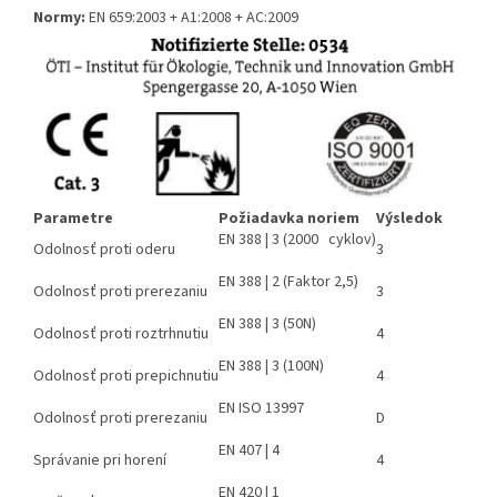
Normy:
EN 659:2003 + A1:2008 + AC:2009
Parametre
Požiadavka noriem
Výsledok
EN 388 | 3 (2000 cyklov)
Odolnosť proti oderu
3
EN 388 | 2 (Faktor 2,5)
Odolnosť proti prerezaniu
3
EN 388 | 3 (50N)
Odolnosť proti roztrhnutiu
4
EN 388 | 3 (100N)
Odolnosť proti prepichnutiu
4
EN ISO 13997
Odolnosť proti prerezaniu
D
EN 407 | 4
Správanie pri horení
4
EN 420 | 1