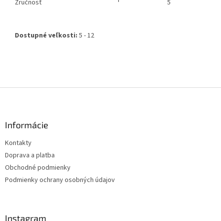
Zručnosť
5
Dostupné veľkosti:
5
- 12
Z
á
p
ä
Informácie
t
Kontakty
i
Doprava a platba
e
Obchodné podmienky
Podmienky ochrany osobných údajov
Instagram