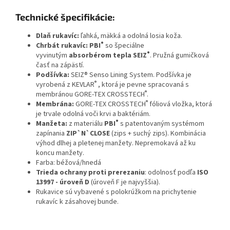
Technické špecifikácie:
Dlaň rukavíc:
ľahká, mäkká a odolná losia koža.
®
Chrbát rukavíc:
PBI
so špeciálne
®
vyvinutým
absorbérom tepla SEIZ
. Pružná gumičková
časť na zápästí.
Podšívka:
SEIZ® Senso Lining System. Podšívka je
®
vyrobená z KEVLAR
, ktorá je pevne spracovaná s
®
membránou GORE-TEX CROSSTECH
.
®
Membrána:
GORE-TEX CROSSTECH
fóliová vložka, ktorá
je trvale odolná voči krvi a baktériám.
®
Manžeta:
z materiálu
PBI
s patentovaným systémom
zapínania
ZIP`N`CLOSE
(zips + suchý zips). Kombinácia
výhod dlhej a pletenej manžety. Nepremokavá až ku
koncu manžety.
Farba: béžová/hnedá
Trieda ochrany proti prerezaniu
: odolnosť podľa
ISO
13997 - úroveň D
(úroveň F je najvyššia).
Rukavice sú vybavené s polokrúžkom na prichytenie
rukavíc k zásahovej bunde.