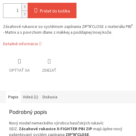
Pridať do košíka
®
Zásahové rukavice so systémom zapínania ZIP'N'CLOSE z materiálu PBI
- Matrix a s povrchom dlane
z mäkkej a poddajnej losej kože.
Detailné informácie
OPÝTAŤ SA
ZDIEĽAŤ
Popis
Videá (1)
Diskusia
Podrobný popis
Nový model nemeckého výrobcu hasičských rukavíc
SEIZ.
Zásahové rukavice X-FIGHTER PBI ZIP
majú úplne nový
patentovaný systém zapínania
ZIP'N'CLOSE
.