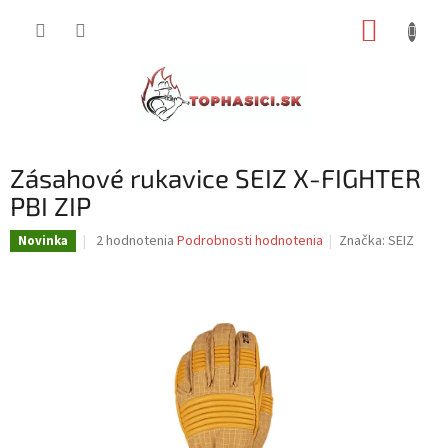
Prejsť
NÁKUP
na
obsah
KOŠÍK
Zásahové rukavice SEIZ X-FIGHTER
PBI ZIP
Priemerné
2 hodnotenia
Podrobnosti hodnotenia
Značka:
SEIZ
Novinka
hodnotenie
produktu
je
5,0
z
5
hviezdičiek.