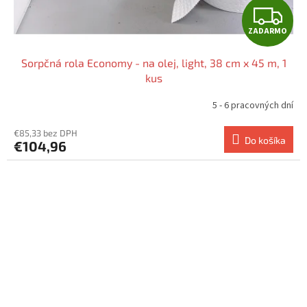
Z
ZADARMO
A
Sorpčná rola Economy - na olej, light, 38 cm x 45 m, 1
D
kus
A
5 - 6 pracovných dní
R
€85,33 bez DPH
Do košíka
€104,96
M
O