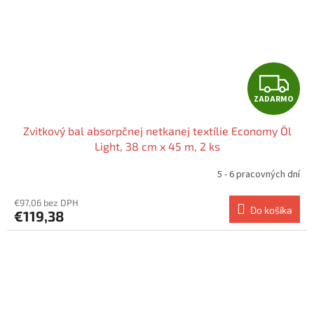
Z
ZADARMO
A
Zvitkový bal absorpčnej netkanej textílie Economy Öl
D
Light, 38 cm x 45 m, 2 ks
A
5 - 6 pracovných dní
R
€97,06 bez DPH
Do košíka
€119,38
M
O