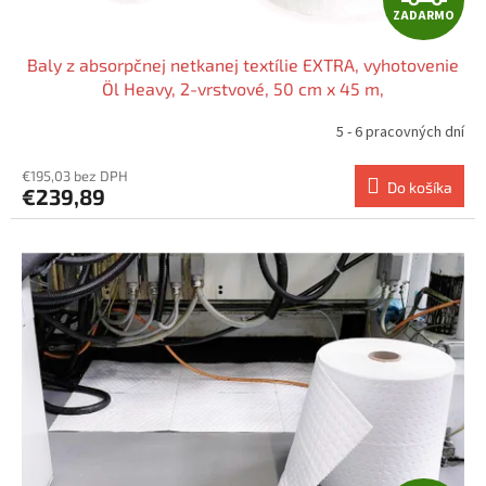
ZADARMO
A
Baly z absorpčnej netkanej textílie EXTRA, vyhotovenie
D
Öl Heavy, 2-vrstvové, 50 cm x 45 m,
A
5 - 6 pracovných dní
R
€195,03 bez DPH
Do košíka
€239,89
M
O