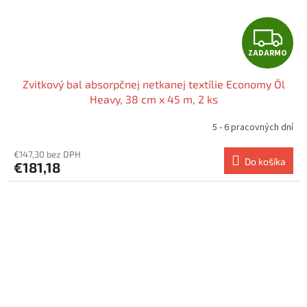
Z
ZADARMO
A
Zvitkový bal absorpčnej netkanej textílie Economy Öl
D
Heavy, 38 cm x 45 m, 2 ks
A
5 - 6 pracovných dní
R
€147,30 bez DPH
Do košíka
€181,18
M
O