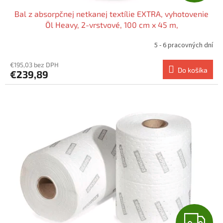
A
Bal z absorpčnej netkanej textílie EXTRA, vyhotovenie
D
Öl Heavy, 2-vrstvové, 100 cm x 45 m,
A
5 - 6 pracovných dní
R
€195,03 bez DPH
Do košíka
€239,89
M
O
Z