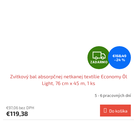
Z
€158,49
–24 %
ZADARMO
A
Zvitkový bal absorpčnej netkanej textílie Economy Öl
D
Light, 76 cm x 45 m, 1 ks
A
5 - 6 pracovných dní
R
€97,06 bez DPH
Do košíka
€119,38
M
O