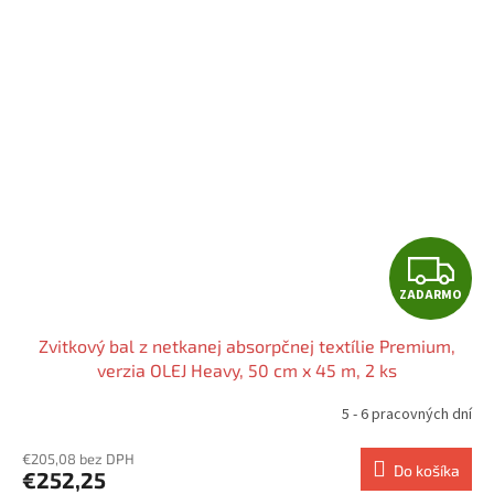
O
Z
ZADARMO
A
Zvitkový bal z netkanej absorpčnej textílie Premium,
D
verzia OLEJ Heavy, 50 cm x 45 m, 2 ks
A
5 - 6 pracovných dní
R
€205,08 bez DPH
Do košíka
€252,25