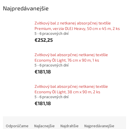
Najpredávanejšie
Zvitkový bal z netkanej absorpčnej textílie
Premium, verzia OLEJ Heavy, 50 cm x 45 m, 2 ks
5 - 6 pracovných dní
€252,25
Zvitkový bal absorpčnej netkanej textílie
Economy Öl Light, 76 cm x 90 m, 1 ks
5 - 6 pracovných dní
€181,18
Zvitkový bal absorpčnej netkanej textílie
Economy Öl Light, 38 cm x 90 m, 2 ks
5 - 6 pracovných dní
€181,18
R
a
Odporúčame
Najlacnejšie
Najdrahšie
Najpredávanejšie