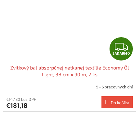
Z
ZADARMO
A
Zvitkový bal absorpčnej netkanej textílie Economy Öl
D
Light, 38 cm x 90 m, 2 ks
A
5 - 6 pracovných dní
R
€147,30 bez DPH
Do košíka
€181,18
M
O