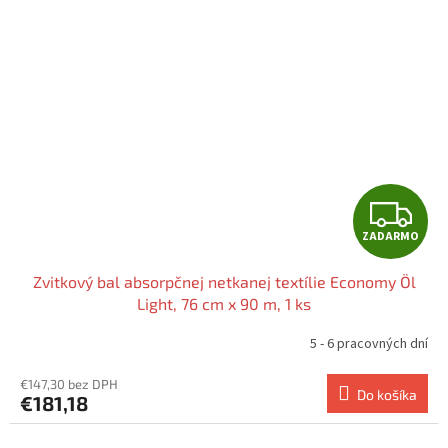
Z
ZADARMO
A
Zvitkový bal absorpčnej netkanej textílie Economy Öl
D
Light, 76 cm x 90 m, 1 ks
A
5 - 6 pracovných dní
R
€147,30 bez DPH
Do košíka
€181,18
M