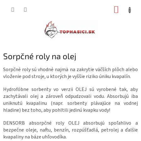
Prejsť
NÁKUP
na
obsah
KOŠÍK
Sorpčné roly na olej
Sorpčné roly sú vhodné najmä na zakrytie väčších plôch alebo
vloženie pod stroje, u ktorých je vyššie riziko úniku kvapalín.
Hydrofóbne sorbenty vo verzii OLEJ sú vyrobené tak, aby
zachytávali olej a zároveň odpudzovali vodu. Absorbujú iba
uniknutú kvapalinu (napr. sorbenty plávajúce na vodnej
hladine) bez toho, aby pohltili jedinú kvapku vody!
DENSORB absorpčné roly OLEJ absorbujú spoľahlivo a
bezpečne oleje, naftu, benzín, rozpúšťadlá, petrolej a ďalšie
kvapaliny na báze uhľovodíka.