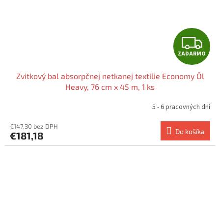
Z
ZADARMO
A
Zvitkový bal absorpčnej netkanej textílie Economy Öl
D
Heavy, 76 cm x 45 m, 1 ks
A
5 - 6 pracovných dní
R
€147,30 bez DPH
Do košíka
€181,18
M
O