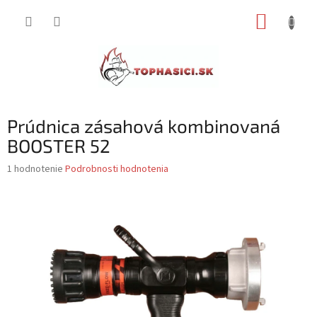
Prejsť
NÁKUP
na
obsah
KOŠÍK
Prúdnica zásahová kombinovaná
BOOSTER 52
Priemerné
1 hodnotenie
Podrobnosti hodnotenia
hodnotenie
produktu
je
5,0
z
5
hviezdičiek.