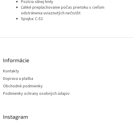
Pozícia silnej hmly
Ľahké preplachovanie počas prietoku s cieľom
odstránenia uviaznutých nečistôt
Spojka: C-52
Z
á
p
ä
Informácie
t
Kontakty
i
Doprava a platba
e
Obchodné podmienky
Podmienky ochrany osobných údajov
Instagram