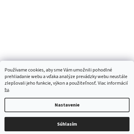
Používame cookies, aby sme Vám umožnili pohodlné
prehliadanie webu a vďaka analýze prevádzky webu neustále
zlepšovali jeho funkcie, výkon a použiteľnosť. Viac informácií
tu
.
Vytvoril Shoptet
Nastavenie
Copyright 2026
Tophasici.sk
. Všetky práva vyhradené.
Upraviť
Súhlasím
nastavenie cookies