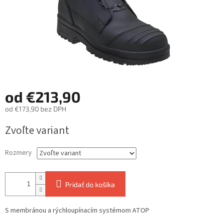
od
€213,90
od
€173,90
bez DPH
Jednotková
Zvoľte variant
cena:
Rozmery
Pridať do košíka
S membránou a rýchloupínacím systémom ATOP