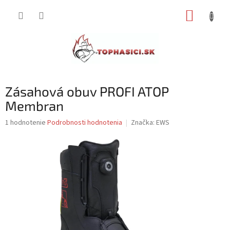
Prejsť
NÁKUP
na
obsah
KOŠÍK
Zásahová obuv PROFI ATOP
Membran
Priemerné
1 hodnotenie
Podrobnosti hodnotenia
Značka:
EWS
hodnotenie
produktu
je
5,0
z
5
hviezdičiek.