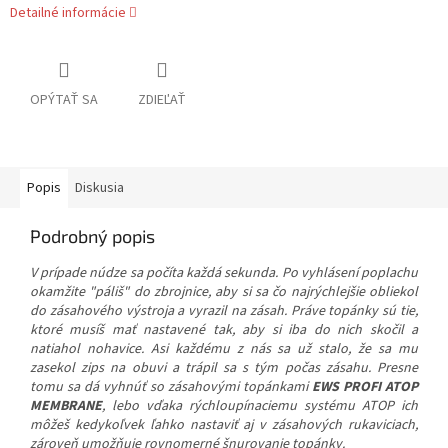
Detailné informácie
OPÝTAŤ SA
ZDIEĽAŤ
Popis
Diskusia
Podrobný popis
V prípade núdze sa počíta každá sekunda. Po vyhlásení poplachu
okamžite "páliš" do zbrojnice, aby si sa čo najrýchlejšie obliekol
do zásahového výstroja a vyrazil na zásah. Práve topánky sú tie,
ktoré musíš mať nastavené tak, aby si iba do nich skočil a
natiahol nohavice. Asi každému z nás sa už stalo, že sa mu
zasekol zips na obuvi a trápil sa s tým počas zásahu. Presne
tomu sa dá vyhnúť so zásahovými topánkami
EWS PROFI
ATOP
MEMBRANE
, lebo vďaka rýchloupínaciemu systému ATOP ich
môžeš kedykoľvek ľahko nastaviť aj v zásahových rukaviciach,
zároveň umožňuje rovnomerné šnurovanie topánky.