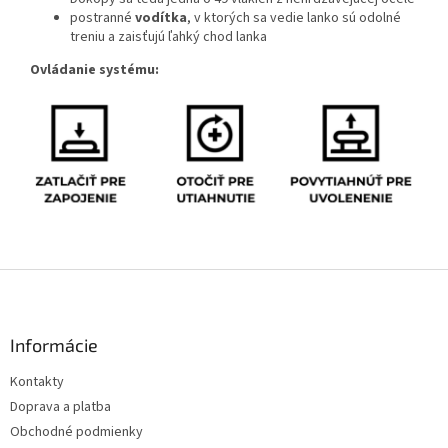
postranné
vodítka
, v ktorých sa vedie lanko sú odolné
treniu a zaisťujú ľahký chod lanka
Ovládanie systému:
Z
á
p
ä
Informácie
t
Kontakty
i
Doprava a platba
e
Obchodné podmienky