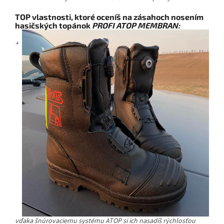
TOP vlastnosti, ktoré oceníš na zásahoch nosením
hasičských topánok
PROFI ATOP MEMBRAN:
+
vďaka šnúrovaciemu systému ATOP si ich
nasadíš rýchlosťou