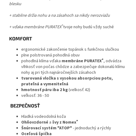
blesku
+ stabilne
držia nohu
a
na zásahoch sa nikdy nerozviažu
®
+
vďaka membráne PURATEX
tvoje nohy budú vždy suché
KOMFORT
ergonomické zakončenie topánok s funkčnou slučkou
plne polstrovaná pohodlná obuv
®
pohodlná klíma vďaka
membráne PURATEX
, odvádza
vlhkosť von počas chôdze a zabezpečuje dokonalú klímu
nohy aj pri tých najnáročnejších zásahoch
tvarovaná vložka s vysokou absorpciou potu,
prateľná a vymeniteľná
hmotnosť páru iba 2 kg
(velkosť 42)
veľkosť: 36 - 50
BEZPEČNOSŤ
Hladká vodeodolná koža
®
Ohňovzdorné
a
švy z Nomex
Šnúrovací systém "ATOP"
- jednoduchý a rýchly
Oceľová špička