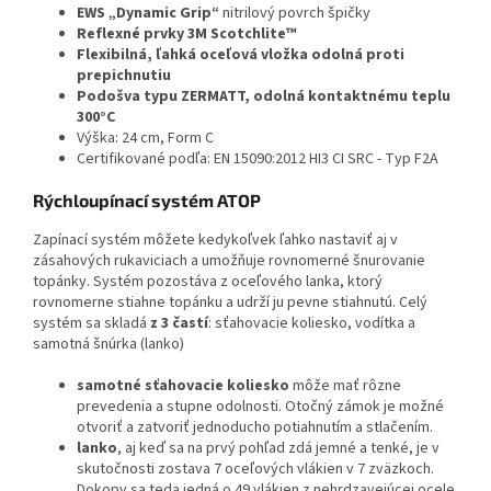
EWS „Dynamic Grip“
nitrilový povrch špičky
Reflexné prvky 3M Scotchlite™
Flexibilná, ľahká oceľová vložka odolná proti
prepichnutiu
Podošva typu ZERMATT, odolná kontaktnému teplu
300°C
Výška: 24 cm, Form C
Certifikované podľa: EN 15090:2012 HI3 CI SRC - Typ F2A
Rýchloupínací systém ATOP
Zapínací systém môžete kedykoľvek ľahko nastaviť aj v
zásahových rukaviciach a umožňuje rovnomerné šnurovanie
topánky.
Systém pozostáva z oceľového lanka, ktorý
rovnomerne stiahne topánku a udrží ju pevne stiahnutú.
Celý
systém sa skladá
z 3 častí
:
sťahovacie koliesko, vodítka a
samotná šnúrka (lanko)
samotné sťahovacie koliesko
môže mať rôzne
prevedenia a stupne odolnosti.
Otočný zámok je možné
otvoriť a zatvoriť jednoducho potiahnutím a stlačením.
lanko
, aj keď sa na prvý pohľad zdá jemné a tenké, je v
skutočnosti zostava 7 oceľových vlákien v 7 zväzkoch.
Dokopy sa teda jedná o 49 vlákien z nehrdzavejúcej ocele