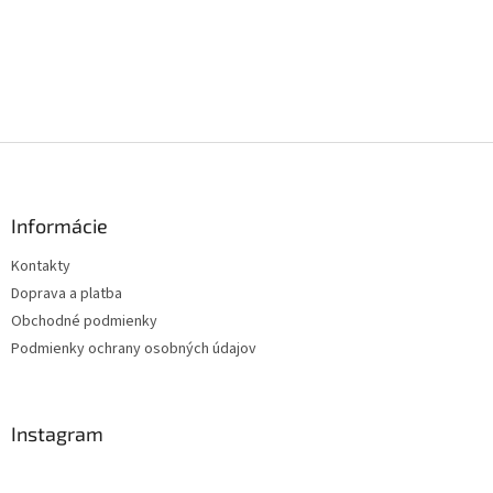
Z
á
p
ä
Informácie
t
Kontakty
i
Doprava a platba
e
Obchodné podmienky
Podmienky ochrany osobných údajov
Instagram