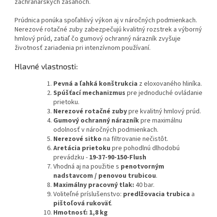
záchranárskych zásahoch.
Prúdnica ponúka spoľahlivý výkon aj v náročných podmienkach.
Nerezové rotačné zuby zabezpečujú kvalitný rozstrek a výborný
hmlový prúd, zatiaľ čo gumový ochranný nárazník zvyšuje
životnosť zariadenia pri intenzívnom používaní.
Hlavné vlastnosti:
Pevná a ľahká konštrukcia
z eloxovaného hliníka.
Spúšťací mechanizmus
pre jednoduché ovládanie
prietoku.
Nerezové rotačné zuby
pre kvalitný hmlový prúd.
Gumový ochranný nárazník
pre maximálnu
odolnosť v náročných podmienkach.
Nerezové sitko
na filtrovanie nečistôt.
Aretácia prietoku
pre pohodlnú dlhodobú
prevádzku -
19-37-90-150-Flush
Vhodná aj na použitie s
penotvorným
nadstavcom / penovou trubicou
.
Maximálny pracovný tlak:
40 bar.
Voliteľné príslušenstvo:
predlžovacia trubica
a
pištoľová rukoväť
.
Hmotnosť: 1,8 kg