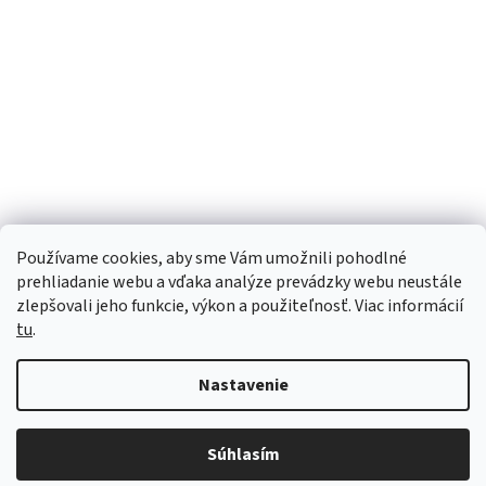
Používame cookies, aby sme Vám umožnili pohodlné
prehliadanie webu a vďaka analýze prevádzky webu neustále
zlepšovali jeho funkcie, výkon a použiteľnosť. Viac informácií
tu
.
Vytvoril Shoptet
Nastavenie
Copyright 2026
Tophasici.sk
. Všetky práva vyhradené.
Upraviť
Súhlasím
nastavenie cookies