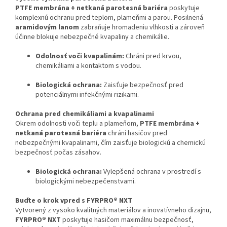
PTFE membrána + netkaná parotesná bariéra
poskytuje
komplexnú ochranu pred teplom, plameňmi a parou. Posilnená
aramidovým lanom
zabraňuje hromadeniu vlhkosti a zároveň
účinne blokuje nebezpečné kvapaliny a chemikálie.
Odolnosť voči kvapalinám:
Chráni pred krvou,
chemikáliami a kontaktom s vodou.
Biologická ochrana:
Zaisťuje bezpečnosť pred
potenciálnymi infekčnými rizikami.
Ochrana pred chemikáliami a kvapalinami
Okrem odolnosti voči teplu a plameňom,
PTFE membrána +
netkaná parotesná bariéra
chráni hasičov pred
nebezpečnými kvapalinami, čím zaisťuje biologickú a chemickú
bezpečnosť počas zásahov.
Biologická ochrana:
Vylepšená ochrana v prostredí s
biologickými nebezpečenstvami.
Buďte o krok vpred s FYRPRO® NXT
Vytvorený z vysoko kvalitných materiálov a inovatívneho dizajnu,
FYRPRO® NXT
poskytuje hasičom maximálnu bezpečnosť,