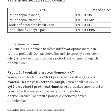
Testy EN 469:2020 X2 Y2 Z2 ÚROVEŇ 2
Test
Metóda te
Prenos tepla (plameň)
EN ISO 9151
Prenos tepla (žiarenie)
EN ISO 6942
Odolnosť proti prenikaniu vody
EN ISO 811
Priedušnosť vodných pár
EN ISO 11092
Inovatívna ochrana
FYRPRO® NXT
pomáha hasičom udržiavať optimálnu telesnú
teplotu počas dlhých zásahov, čím znižuje tepelný stres. Jeho
ľahký a flexibilný dizajn zaručuje pohodlie aj v najnáročnejších
podmienkach.
Revolučná vonkajšia vrstva: Nomex® NXT
Vonkajšia vrstva
Nomex® NXT
predstavuje ďalšiu generáciu
materiálu
Nomex® Outershell Tough
, ktorá ponúka o
300 %
vyššiu odolnosť proti roztrhnutiu
. Aj po opakovanom praní si
tkanina zachováva svoju žiarivú farbu a poskytuje
bezkonkurenčnú ochranu a pohodlie v nebezpečných
podmienkach.
Vysoko výkonná parotesná bariéra