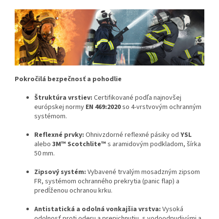
Pokročilá bezpečnosť a pohodlie
Štruktúra vrstiev:
Certifikované podľa najnovšej
európskej normy
EN 469:2020
so 4-vrstvovým ochranným
systémom.
Reflexné prvky:
Ohnivzdorné reflexné pásiky od
YSL
alebo
3M™ Scotchlite™
s aramidovým podkladom, šírka
50 mm.
Zipsový systém:
Vybavené trvalým mosadzným zipsom
FR, systémom ochranného prekrytia (panic flap) a
predĺženou ochranou krku.
Antistatická a odolná vonkajšia vrstva:
Vysoká
odolnosť proti oderu a prepichnutiu, s vodoodpudivými a