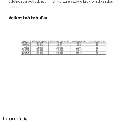
odolnosť a pohodlie, čím ich udržuje vždy o krok pred každou
misiou.
Veľkostná tabuľka
Z
á
p
ä
Informácie
t