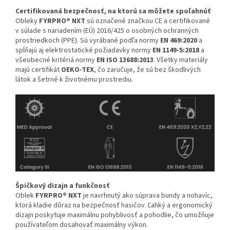
Certifikovaná bezpečnosť, na ktorú sa môžete spoľahnúť
Obleky
FYRPRO® NXT
sú označené značkou CE a certifikované
v súlade s nariadením (EÚ) 2016/425 o osobných ochranných
prostriedkoch (PPE). Sú vyrábané podľa normy
EN 469:2020
a
spĺňajú aj elektrostatické požiadavky normy
EN 1149-5:2018
a
všeobecné kritériá normy
EN ISO 13688:2013
. Všetky materiály
majú certifikát
OEKO-TEX
, čo zaručuje, že sú bez škodlivých
látok a šetrné k životnému prostrediu.
Špičkový dizajn a funkčnosť
Oblek
FYRPRO® NXT
je navrhnutý ako súprava bundy a nohavíc,
ktorá kladie dôraz na bezpečnosť hasičov. Ľahký a ergonomický
dizajn poskytuje maximálnu pohyblivosť a pohodlie, čo umožňuje
používateľom dosahovať maximálny výkon.