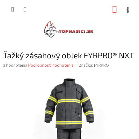
Prejsť
NÁKUP
na
obsah
KOŠÍK
Ťažký zásahový oblek FYRPRO® NXT
Priemerné
3 hodnotenia
Podrobnosti hodnotenia
Značka:
FYRPRO
hodnotenie
produktu
je
4,7
z
5
hviezdičiek.