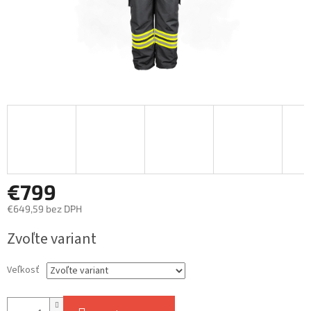
€799
€649,59 bez DPH
Jednotková
Zvoľte variant
cena:
Veľkosť