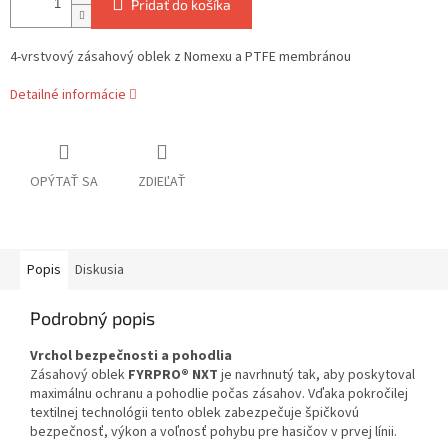
Pridať do košíka
4-vrstvový zásahový oblek z Nomexu a PTFE membránou
Detailné informácie
OPÝTAŤ SA
ZDIEĽAŤ
Popis
Diskusia
Podrobný popis
Vrchol bezpečnosti a pohodlia
Zásahový oblek
FYRPRO® NXT
je navrhnutý tak, aby poskytoval
maximálnu ochranu a pohodlie počas zásahov. Vďaka pokročilej
textilnej technológii tento oblek zabezpečuje špičkovú
bezpečnosť, výkon a voľnosť pohybu pre hasičov v prvej línii.