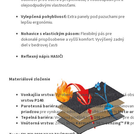
olejoodpudivými vlastnosťami.
Vylepšená pohyblivosť:
Extra panely pod pazuchami pre
lepšiu ergonómiu.
Nohavice s elastickým pásom:
Flexibilný pás pre
dokonalé prispôsobenie a vyšší komfort.
Vyvýšený zadný
diel v bedrovej časti
Reflexný nápis HASIČI
Materiálové zloženie
Vonkajšia vrstva:
Vyrobená z tkaniny
Nomex®️ NXT
, ktorá ob
vrstvu P140
.
Parotesná bariéra:
Vylepšená
PTFE membrána
kombinovan
priadzou
pre vynikajúcu odolnosť voči vlhkosti (
80 % Meta-ar
Tepelná bariéra:
Vnútorná podšívka zo
100 % Kermel®
pre do
Vnútorná vrstva:
Zmes
50 % Kermel®
a
50 % Lenzing™ FR
pr