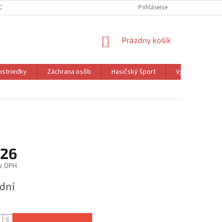
ODMIENKY OCHRANY OSOBNÝCH ÚDAJOV
Prihlásenie
NÁKUPNÝ
Prázdny košík
KOŠÍK
ostriedky
Záchrana osôb
Hasičský šport
Vybavenie hasi
,26
z DPH
ová
 dní