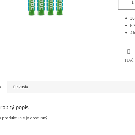
10
Ni
4 
TLAČ
s
Diskusia
robný popis
s produktu nie je dostupný