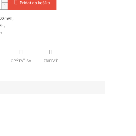
Pridať do košíka
00 mAh,
Mh,
ks
OPÝTAŤ SA
ZDIEĽAŤ