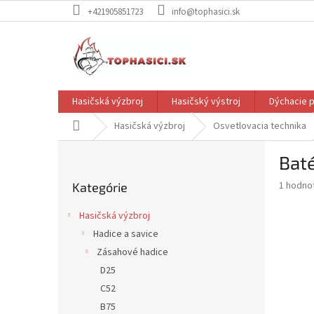
Prejsť
+421905851723
info@tophasici.sk
na
obsah
Hasičská výzbroj
Hasičský výstroj
Dýchacie p
Domov
Hasičská výzbroj
Osvetlovacia technika
B
Baté
o
Preskočiť
č
Priemer
1 hodno
Kategórie
kategórie
n
hodnote
ý
produkt
Hasičská výzbroj
p
je
Hadice a savice
5,0
a
z
Zásahové hadice
n
5
e
D25
hviezdič
l
C52
B75