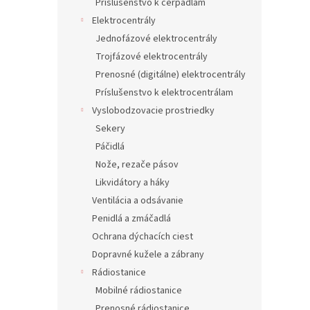
Príslušenstvo k čerpadlám
Elektrocentrály
Jednofázové elektrocentrály
Trojfázové elektrocentrály
Prenosné (digitálne) elektrocentrály
Príslušenstvo k elektrocentrálam
Vyslobodzovacie prostriedky
Sekery
Páčidlá
Nože, rezače pásov
Likvidátory a háky
Ventilácia a odsávanie
Penidlá a zmáčadlá
Ochrana dýchacích ciest
Dopravné kužele a zábrany
Rádiostanice
Mobilné rádiostanice
Prenosné rádiostanice