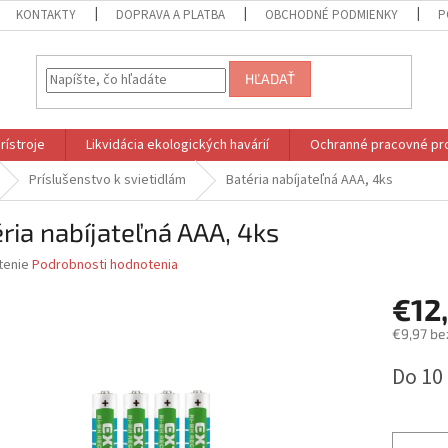
KONTAKTY
DOPRAVA A PLATBA
OBCHODNÉ PODMIENKY
P
HĽADAŤ
rístroje
Likvidácia ekologických havárií
Ochranné pracovné pr
Príslušenstvo k svietidlám
Batéria nabíjateľná AAA, 4ks
ria nabíjateľná AAA, 4ks
né
tenie
Podrobnosti hodnotenia
nie
€12
u
€9,97 be
Jednotk
Do 10
cena:
iek.