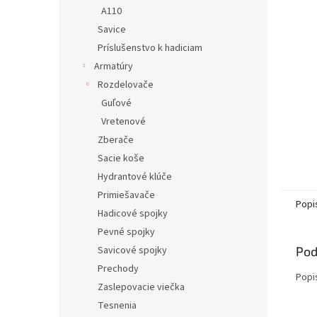
A110
Savice
Príslušenstvo k hadiciam
Armatúry
Rozdelovače
Guľové
Vretenové
Zberače
Sacie koše
Hydrantové klúče
Primiešavače
Popi
Hadicové spojky
Pevné spojky
Savicové spojky
Pod
Prechody
Popi
Zaslepovacie viečka
Tesnenia