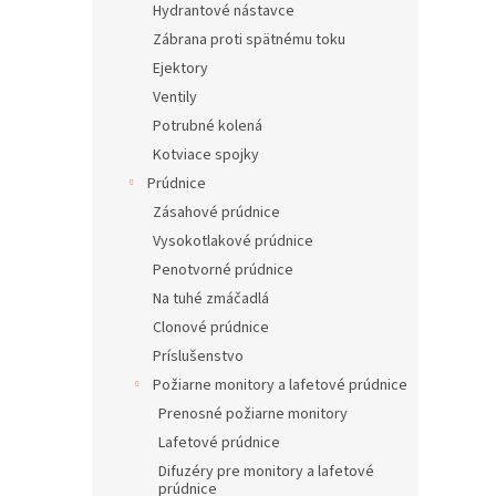
Hydrantové nástavce
Zábrana proti spätnému toku
Ejektory
Ventily
Potrubné kolená
Kotviace spojky
Prúdnice
Zásahové prúdnice
Vysokotlakové prúdnice
Penotvorné prúdnice
Na tuhé zmáčadlá
Clonové prúdnice
Príslušenstvo
Požiarne monitory a lafetové prúdnice
Prenosné požiarne monitory
Lafetové prúdnice
Difuzéry pre monitory a lafetové
prúdnice