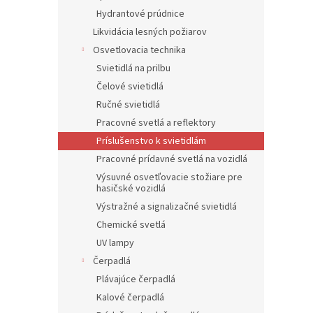
Hydrantové prúdnice
Likvidácia lesných požiarov
Osvetlovacia technika
Svietidlá na prilbu
Čelové svietidlá
Ručné svietidlá
Pracovné svetlá a reflektory
Príslušenstvo k svietidlám
Pracovné prídavné svetlá na vozidlá
Výsuvné osvetľovacie stožiare pre
hasičské vozidlá
Výstražné a signalizačné svietidlá
Chemické svetlá
UV lampy
Čerpadlá
Plávajúce čerpadlá
Kalové čerpadlá