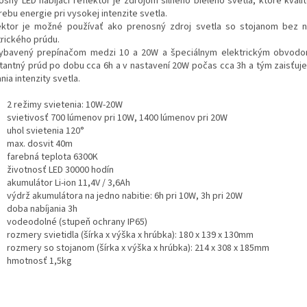
osný LED nabíjací reflektor je zdrojom silného bieleho svetla, ktoré kva
ebu energie pri vysokej intenzite svetla.
ektor je možné používať ako prenosný zdroj svetla so stojanom bez na
trického prúdu.
ybavený prepínačom medzi 10 a 20W a špeciálnym elektrickým obvodom
tantný prúd po dobu cca 6h a v nastavení 20W počas cca 3h a tým zaisťuje
nia intenzity svetla.
2 režimy svietenia: 10W-20W
svietivosť 700 lúmenov pri 10W, 1400 lúmenov pri 20W
uhol svietenia 120°
max. dosvit 40m
farebná teplota 6300K
životnosť LED 30000 hodín
akumulátor Li-ion 11,4V / 3,6Ah
výdrž akumulátora na jedno nabitie: 6h pri 10W, 3h pri 20W
doba nabíjania 3h
vodeodolné (stupeň ochrany IP65)
rozmery svietidla (šírka x výška x hrúbka): 180 x 139 x 130mm
rozmery so stojanom (šírka x výška x hrúbka): 214 x 308 x 185mm
hmotnosť 1,5kg