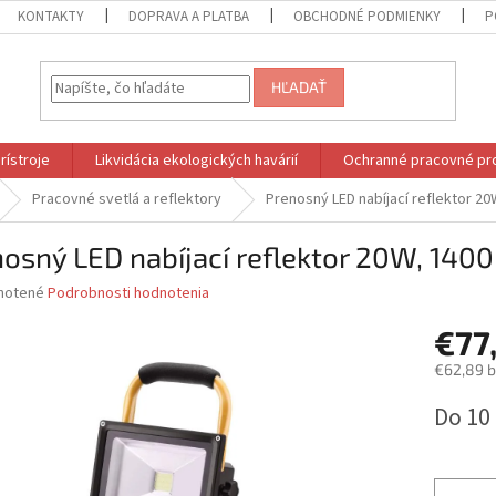
KONTAKTY
DOPRAVA A PLATBA
OBCHODNÉ PODMIENKY
P
HĽADAŤ
rístroje
Likvidácia ekologických havárií
Ochranné pracovné pr
Pracovné svetlá a reflektory
Prenosný LED nabíjací reflektor 20
osný LED nabíjací reflektor 20W, 140
né
notené
Podrobnosti hodnotenia
nie
€77
u
€62,89 
Jednotk
Do 10
cena:
iek.