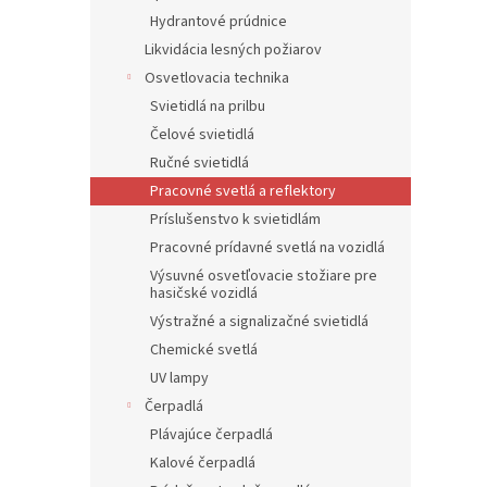
Hydrantové prúdnice
Likvidácia lesných požiarov
Osvetlovacia technika
Svietidlá na prilbu
Čelové svietidlá
Ručné svietidlá
Pracovné svetlá a reflektory
Príslušenstvo k svietidlám
Pracovné prídavné svetlá na vozidlá
Výsuvné osvetľovacie stožiare pre
hasičské vozidlá
Výstražné a signalizačné svietidlá
Chemické svetlá
UV lampy
Čerpadlá
Plávajúce čerpadlá
Kalové čerpadlá