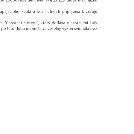
litou zodpovedá dennému svetlu. LED diódy majú nízku
pájacieho kábla a bez nutnosti pripojenia k zdroju
 "Constant current", ktorý dodáva v nastavení 10W
 po túto dobu maximálny svetelný výkon svietidla bez