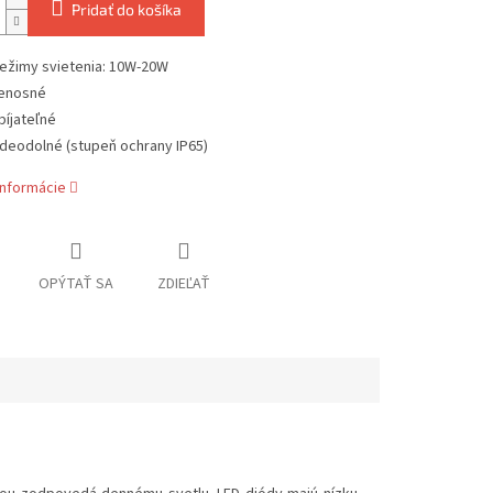
Pridať do košíka
režimy svietenia: 10W-20W
enosné
bíjateľné
deodolné (stupeň ochrany IP65)
informácie
OPÝTAŤ SA
ZDIEĽAŤ