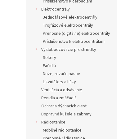
Príslušenstvo k čerpadlám
Elektrocentrály
Jednofázové elektrocentrály
Trojfázové elektrocentrály
Prenosné (digitálne) elektrocentrály
Príslušenstvo k elektrocentrálam
Vyslobodzovacie prostriedky
Sekery
Páčidlá
Nože, rezače pásov
Likvidátory a háky
Ventilácia a odsávanie
Penidlá a zmáčadlá
Ochrana dýchacích ciest
Dopravné kužele a zábrany
Rádiostanice
Mobilné rádiostanice
Prenosné rádiostanice