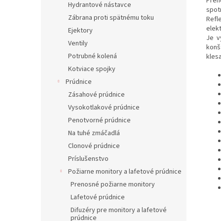
Pren
Hydrantové nástavce
spotr
Zábrana proti spätnému toku
Refl
elek
Ejektory
Je v
Ventily
konš
Potrubné kolená
klesa
Kotviace spojky
Prúdnice
Zásahové prúdnice
Vysokotlakové prúdnice
Penotvorné prúdnice
Na tuhé zmáčadlá
Clonové prúdnice
Príslušenstvo
Požiarne monitory a lafetové prúdnice
Prenosné požiarne monitory
Lafetové prúdnice
Difuzéry pre monitory a lafetové
prúdnice