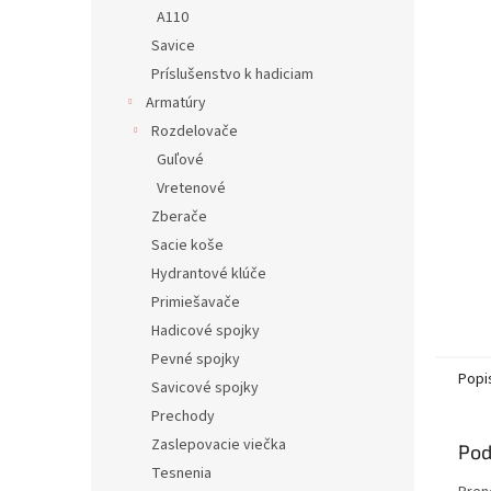
A110
Savice
Príslušenstvo k hadiciam
Armatúry
Rozdelovače
Guľové
Vretenové
Zberače
Sacie koše
Hydrantové klúče
Primiešavače
Hadicové spojky
Pevné spojky
Popi
Savicové spojky
Prechody
Zaslepovacie viečka
Pod
Tesnenia