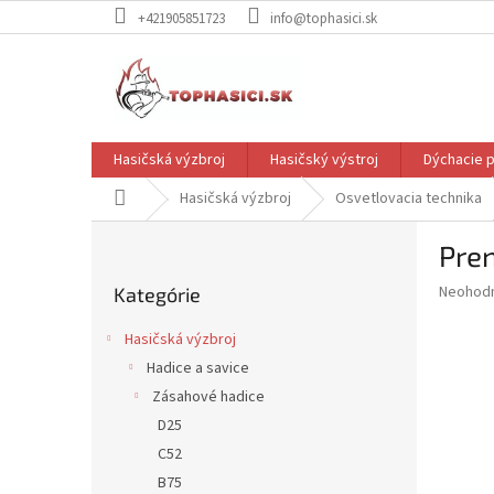
Prejsť
+421905851723
info@tophasici.sk
na
obsah
Hasičská výzbroj
Hasičský výstroj
Dýchacie p
Domov
Hasičská výzbroj
Osvetlovacia technika
B
Pren
o
Preskočiť
č
Priemer
Neohod
Kategórie
kategórie
n
hodnote
ý
produkt
Hasičská výzbroj
p
je
Hadice a savice
0,0
a
z
Zásahové hadice
n
5
e
D25
hviezdič
l
C52
B75