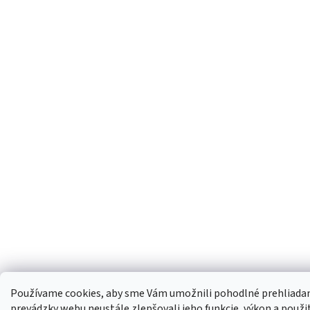
Používame cookies, aby sme Vám umožnili pohodlné prehliadan
prevádzky webu neustále zlepšovali jeho funkcie, výkon a použit