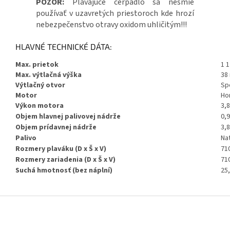
POZOR:
Plávajúce čerpadlo sa nesmie
používať v uzavretých priestoroch kde hrozí
nebezpečenstvo otravy oxidom uhličitým!!!
HLAVNÉ TECHNICKÉ DÁTA:
Max. prietok
1 1
Max. výtlačná výška
38
Výtlačný otvor
Sp
Motor
Ho
Výkon motora
3,8
Objem hlavnej palivovej nádrže
0,9
Objem prídavnej nádrže
3,8
Palivo
Nat
Rozmery plaváku (D x Š x V)
71
Rozmery zariadenia (D x Š x V)
71
Suchá hmotnosť (bez náplní)
25
Z
á
p