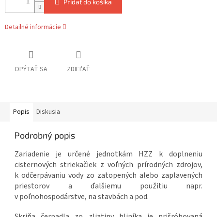
Pridať do košíka
Detailné informácie
OPÝTAŤ SA
ZDIEĽAŤ
Popis
Diskusia
Podrobný popis
Zariadenie je určené jednotkám HZZ k doplneniu
cisternových striekačiek z voľných prírodných zdrojov,
k odčerpávaniu vody zo zatopených alebo zaplavených
priestorov a ďalšiemu použitiu napr.
v poľnohospodárstve, na stavbách a pod.
Skriňa čerpadla zo zliatiny hliníka je prišróbovaná