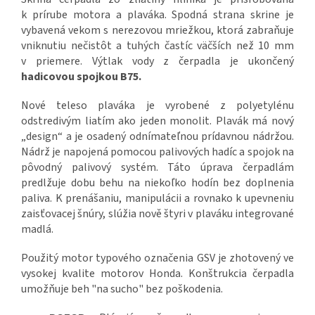
k prírube motora a plaváka. Spodná strana skrine je
vybavená vekom s nerezovou mriežkou, ktorá zabraňuje
vniknutiu nečistôt a tuhých častíc väčších než 10 mm
v priemere. Výtlak vody z čerpadla je ukončený
hadicovou spojkou B75.
Nové teleso plaváka je vyrobené z polyetylénu
odstredivým liatím ako jeden monolit. Plavák má nový
„design“ a je osadený odnímateľnou prídavnou nádržou.
Nádrž je napojená pomocou palivových hadíc a spojok na
pôvodný palivový systém. Táto úprava čerpadlám
predlžuje dobu behu na niekoľko hodín bez doplnenia
paliva. K prenášaniu, manipulácii a rovnako k upevneniu
zaisťovacej šnúry, slúžia nově štyri v plaváku integrované
madlá.
Použitý motor typového označenia GSV je zhotovený ve
vysokej kvalite motorov Honda. Konštrukcia čerpadla
umožňuje beh "na sucho" bez poškodenia.