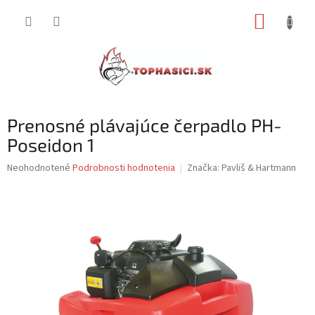
Prejsť
NÁKUP
na
obsah
KOŠÍK
Prenosné plávajúce čerpadlo PH-
Poseidon 1
Priemerné
Neohodnotené
Podrobnosti hodnotenia
Značka:
Pavliš & Hartmann
hodnotenie
produktu
je
0,0
z
5
hviezdičiek.