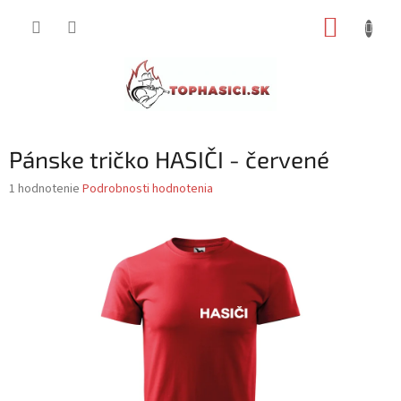
Prejsť
NÁKUP
na
obsah
KOŠÍK
Pánske tričko HASIČI - červené
Priemerné
1 hodnotenie
Podrobnosti hodnotenia
hodnotenie
produktu
je
5,0
z
5
hviezdičiek.