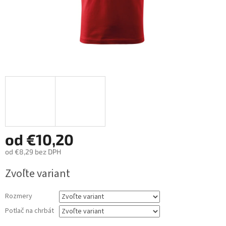
od
€10,20
od
€8,29
bez DPH
Jednotková
Zvoľte variant
cena:
Rozmery
Potlač na chrbát