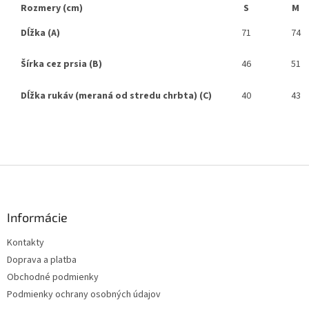
Rozmery (cm)
S
M
Dĺžka (A)
71
74
Šírka cez prsia (B)
46
51
Dĺžka rukáv (meraná od stredu chrbta) (C)
40
43
Z
á
p
ä
Informácie
t
Kontakty
i
Doprava a platba
e
Obchodné podmienky
Podmienky ochrany osobných údajov