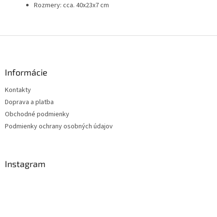
Rozmery: cca. 40x23x7 cm
Z
á
p
ä
Informácie
t
Kontakty
i
Doprava a platba
e
Obchodné podmienky
Podmienky ochrany osobných údajov
Instagram