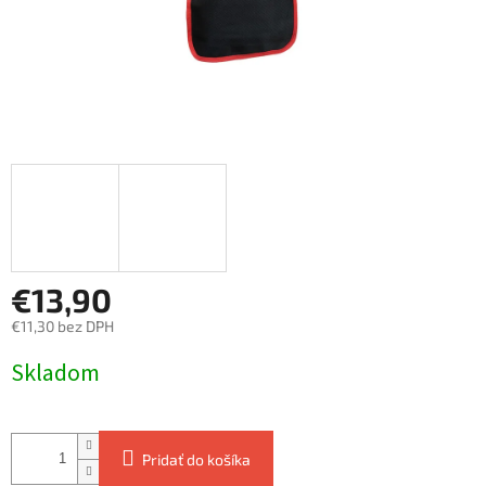
€13,90
€11,30 bez DPH
Jednotková
Skladom
cena:
Pridať do košíka