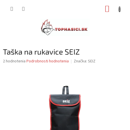
Prejsť
NÁKUP
na
obsah
KOŠÍK
Taška na rukavice SEIZ
Priemerné
2 hodnotenia
Podrobnosti hodnotenia
Značka:
SEIZ
hodnotenie
produktu
je
1,0
z
5
hviezdičiek.