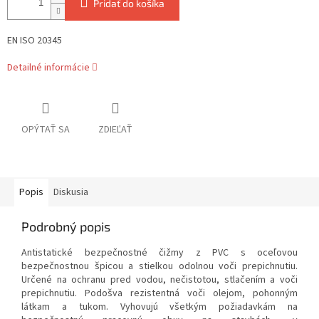
Pridať do košíka
EN ISO 20345
Detailné informácie
OPÝTAŤ SA
ZDIEĽAŤ
Popis
Diskusia
Podrobný popis
Antistatické bezpečnostné čižmy z PVC s oceľovou
bezpečnostnou špicou a stielkou odolnou voči prepichnutiu.
Určené na ochranu pred vodou, nečistotou, stlačením a voči
prepichnutiu. Podošva rezistentná voči olejom, pohonným
látkam a tukom. Vyhovujú všetkým požiadavkám na