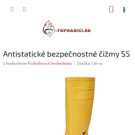
Prejsť
NÁKUP
na
obsah
KOŠÍK
Antistatické bezpečnostné čižmy S5
Priemerné
1 hodnotenie
Podrobnosti hodnotenia
Značka:
Cerva
hodnotenie
produktu
je
5,0
z
5
hviezdičiek.