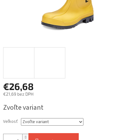
€26,68
€21,69 bez DPH
Jednotková
Zvoľte variant
cena:
Veľkosť