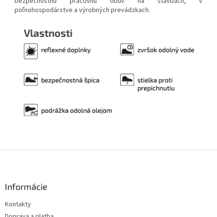
bezpečnostnú pracovnú obuv na stavbách, v
poľnohospodárstve a výrobných prevádzkach.
Z
á
p
ä
Informácie
t
Kontakty
i
Doprava a platba