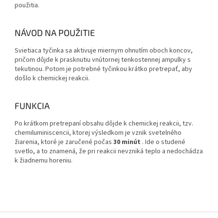
použitia.
NÁVOD NA POUŽITIE
Svietiaca tyčinka sa aktivuje miernym ohnutím oboch koncov,
pričom dôjde k prasknutiu vnútornej tenkostennej ampulky s
tekutinou. Potom je potrebné tyčinkou krátko pretrepať, aby
došlo k chemickej reakcii.
FUNKCIA
Po krátkom pretrepaní obsahu dôjde k chemickej reakcii, tzv.
chemiluminiscencii, ktorej výsledkom je vznik svetelného
žiarenia, ktoré je zaručené počas
30 minút
.
Ide o studené
svetlo, a to znamená, že pri reakcii nevzniká teplo a nedochádza
k žiadnemu horeniu.
Z