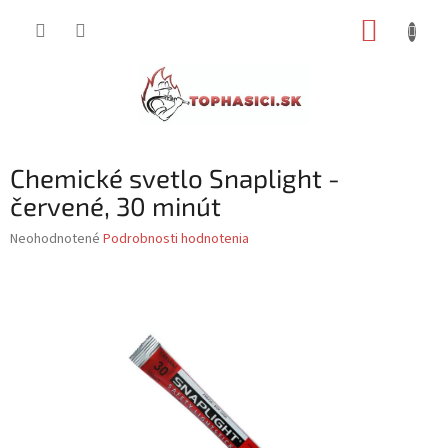
Prejsť
NÁKUP
na
obsah
KOŠÍK
Chemické svetlo Snaplight -
červené, 30 minút
Priemerné
Neohodnotené
Podrobnosti hodnotenia
hodnotenie
produktu
je
0,0
z
5
hviezdičiek.