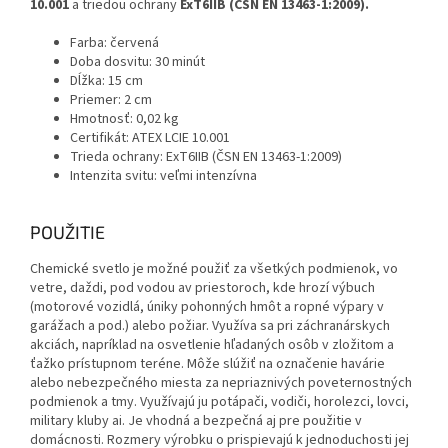
10.001
a triedou ochrany
ExT6IIB (ČSN EN 13463-1:2009).
Farba: červená
Doba dosvitu: 30 minút
Dĺžka: 15 cm
Priemer: 2 cm
Hmotnosť: 0,02 kg
Certifikát: ATEX LCIE 10.001
Trieda ochrany: ExT6IIB (ČSN EN 13463-1:2009)
Intenzita svitu: veľmi intenzívna
POUŽITIE
Chemické svetlo je možné použiť za všetkých podmienok, vo
vetre, daždi, pod vodou av priestoroch, kde hrozí výbuch
(motorové vozidlá, úniky pohonných hmôt a ropné výpary v
garážach a pod.) alebo požiar. Využíva sa pri záchranárskych
akciách, napríklad na osvetlenie hľadaných osôb v zložitom a
ťažko prístupnom teréne. Môže slúžiť na označenie havárie
alebo nebezpečného miesta za nepriaznivých poveternostných
podmienok a tmy. Využívajú ju potápači, vodiči, horolezci, lovci,
military kluby ai. Je vhodná a bezpečná aj pre použitie v
domácnosti. Rozmery výrobku o
prispievajú k jednoduchosti jej