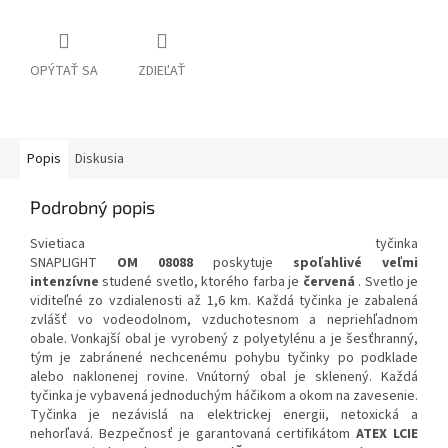
OPÝTAŤ SA
ZDIEĽAŤ
Popis
Diskusia
Podrobný popis
Svietiaca tyčinka
SNAPLIGHT
OM 08088
poskytuje
spoľahlivé
veľmi
intenzívne
studené svetlo, ktorého farba je
červená
. Svetlo je
viditeľné zo vzdialenosti až 1,6 km. Každá tyčinka je zabalená
zvlášť vo vodeodolnom, vzduchotesnom a nepriehľadnom
obale. Vonkajší obal je vyrobený z polyetylénu a je šesťhranný,
tým je zabránené nechcenému pohybu tyčinky po podklade
alebo naklonenej rovine. Vnútorný obal je sklenený. Každá
tyčinka je vybavená jednoduchým háčikom a okom na zavesenie.
Tyčinka je nezávislá na elektrickej energii, netoxická a
nehorľavá. Bezpečnosť je garantovaná certifikátom
ATEX LCIE