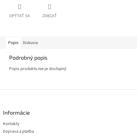
OPÝTAŤ SA
ZDIEĽAŤ
Popis
Diskusia
Podrobný popis
Popis produktu nie je dostupný
Z
á
p
ä
Informácie
t
Kontakty
i
Doprava a platba
e