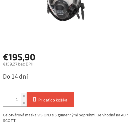
€195,90
€159,27 bez DPH
Jednotková
Do 14 dní
cena:
Pridať do košíka
Celotvárová maska VISION3 s 5 gumennými popruhmi. Je vhodná na ADP
SCOTT.