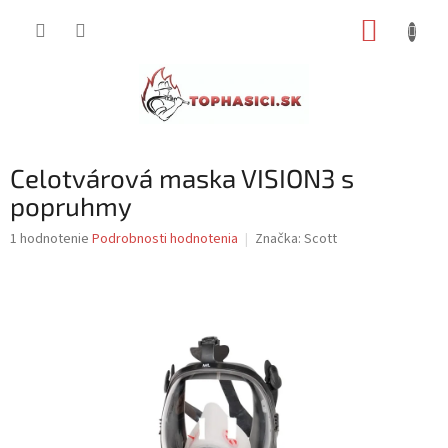
Prejsť
NÁKUP
na
obsah
KOŠÍK
Celotvárová maska VISION3 s
popruhmy
Priemerné
1 hodnotenie
Podrobnosti hodnotenia
Značka:
Scott
hodnotenie
produktu
je
5,0
z
5
hviezdičiek.