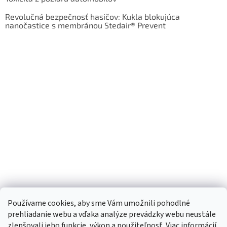
Revolučná bezpečnosť hasičov: Kukla blokujúca
nanočastice s membránou Stedair® Prevent
Používame cookies, aby sme Vám umožnili pohodlné
prehliadanie webu a vďaka analýze prevádzky webu neustále
zlepšovali jeho funkcie, výkon a použiteľnosť. Viac informácií